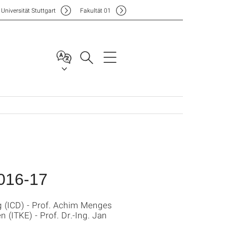
Uni
versität Stuttgart
F
akultät
01
016-17
g (ICD) - Prof. Achim Menges
 (ITKE) - Prof. Dr.-Ing. Jan